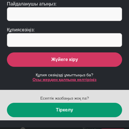
Пайдаланушы атыңыз:
Құпиясөзіңіз:
Жүйеге кіру
Құпия сөзіңізді ұмыттыңыз ба?
Осы жерден қалпына келтіріңіз
Есептік жазбаңыз жоқ па?
Тіркелу