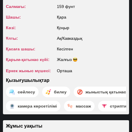
Салмағы:
159 фунт
Шашы:
Қара
Көзі:
Қоңыр
Ұлты:
Ақ/​Кавказдық
Қасаға шашы:
Кесілген
Қарым-қатынас күйі:
Жалғыз
Еркек жыныс мүшесі:
Орташа
Қызығушылықтар
сөйлесу
билеу
жыныстық қатынасқа 
камера көрсетілімі
массаж
стриптиз
Жұмыс уақыты