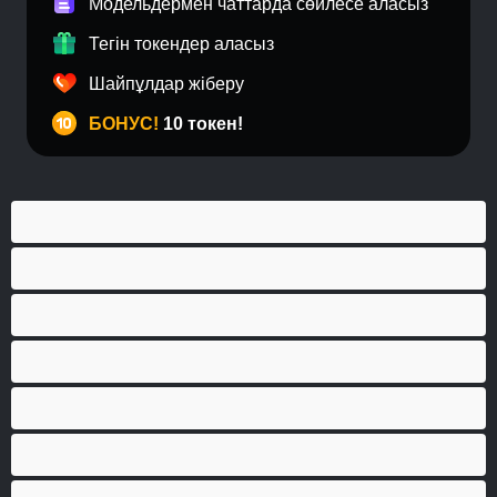
Модельдермен чаттарда сөйлесе аласыз
Тегін токендер аласыз
Шайпұлдар жіберу
БОНУС!
10 токен!
Анал
Бисексуал
Бұлшықеттер
Гей
Дөрекі
Жеке чаттар үшін ең жақсысы
Жұптар