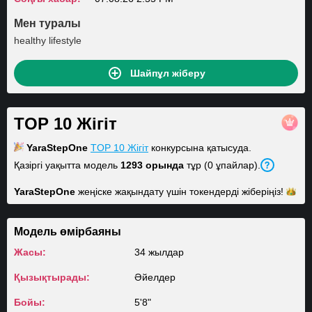
Мен туралы
healthy lifestyle
Шайпұл жіберу
TOP 10 Жігіт
YaraStepOne
TOP 10 Жігіт
конкурсына қатысуда.
Қазіргі уақытта модель
1293 орында
тұр (0 ұпайлар).
YaraStepOne
жеңіске жақындату үшін токендерді
жіберіңіз!
Модель өмірбаяны
Жасы:
34 жылдар
Қызықтырады:
Әйелдер
Бойы:
5'8"