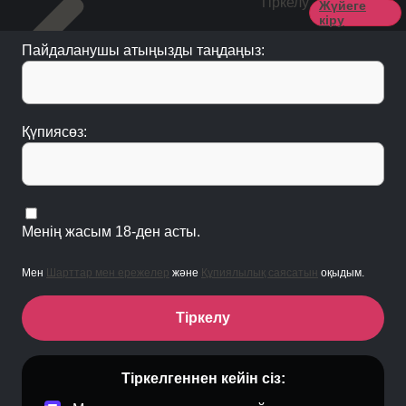
Тіркелу
Жүйеге
кіру
Пайдаланушы атыңызды таңдаңыз:
Қүпиясөз:
Менің жасым 18-ден асты.
Мен
Шарттар мен ережелер
және
Құпиялылық саясатын
оқыдым.
Тіркелу
Тіркелгеннен кейін сіз: