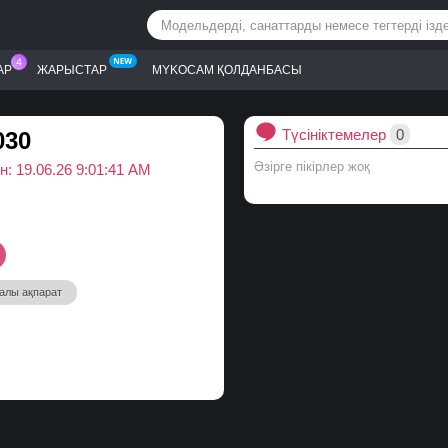
АР
ЖАРЫСТАР
MYKOCAM ҚОЛДАНБАСЫ
Түсініктемелер
0
030
Әзірге пікірлер жоқ
н: 19.06.26 9:01:41 AM
алы ақпарат