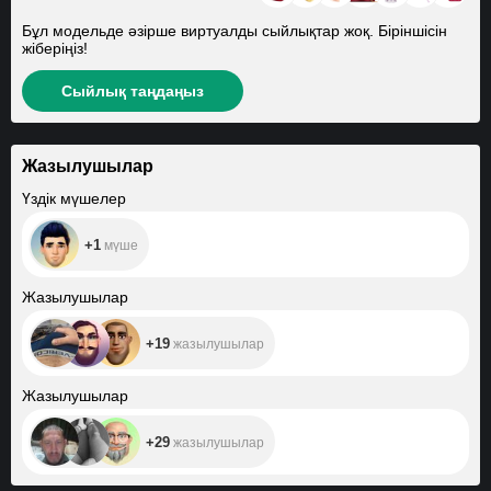
Бұл модельде әзірше виртуалды сыйлықтар жоқ. Біріншісін
жіберіңіз!
Сыйлық таңдаңыз
Жазылушылар
+1
Үздік мүшелер
+1
мүше
+19
Жазылушылар
+19
жазылушылар
+29
Жазылушылар
+29
жазылушылар