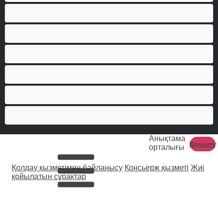
Дөрекі
Жеке чаттар үшін ең жақсысы
Жұптар
Колледж
Тікелей
Үлкен жыныстық мүше
Анықтама
Қосылу
орталығы
Қолдау қызметімен байланысу
Консьерж қызметі
Жиі
қойылатын сұрақтар
Бұл сайт тек 18 жастан асқан адамдарға
арналған.
Осы сайтта ұсынылған барлық модельдер 18