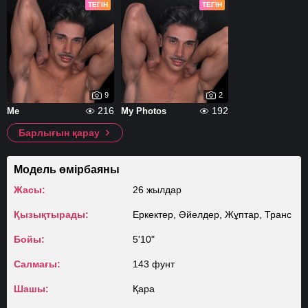
ТЕГІН
ТЕГІН
9
2
216
192
Me
My Photos
Барлығын қарау
Модель өмірбаяны
Жасы:
26 жылдар
Қызықтырады:
Еркектер, Әйелдер, Жұптар, Транс
Бойы:
5'10"
Салмағы:
143 фунт
Шашы:
Қара