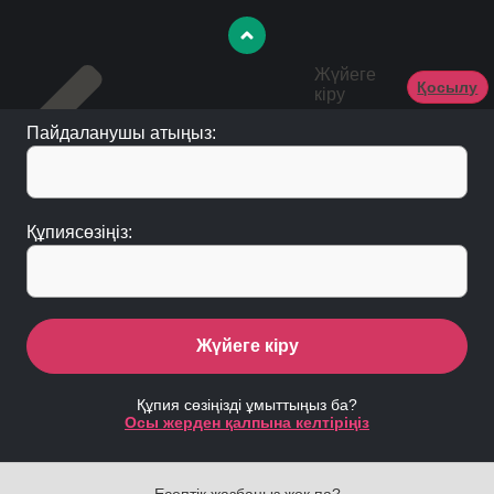
Жүйеге
Қосылу
кіру
Пайдаланушы атыңыз:
Құпиясөзіңіз:
Жүйеге кіру
Құпия сөзіңізді ұмыттыңыз ба?
Осы жерден қалпына келтіріңіз