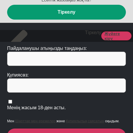
Есептік жазбаңыз жоқ па?
Тіркелу
Тіркелу
Жүйеге
кіру
Пайдаланушы атыңызды таңдаңыз:
Қүпиясөз:
Менің жасым 18-ден асты.
Мен
Шарттар мен ережелер
және
Құпиялылық саясатын
оқыдым.