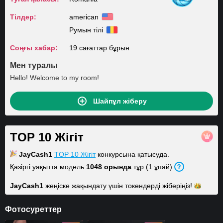
Тілдер:
american
Румын тілі
Соңғы хабар:
19 сағаттар бұрын
Мен туралы
Hello! Welcome to my room!
Шайпұл жіберу
TOP 10 Жігіт
JayCash1
TOP 10 Жігіт
конкурсына қатысуда.
Қазіргі уақытта модель
1048 орында
тұр (1 ұпай).
JayCash1
жеңіске жақындату үшін токендерді
жіберіңіз!
Фотосуреттер