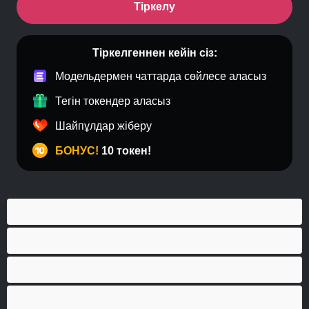
Тіркелу
Тіркелгеннен кейін сіз:
Модельдермен чаттарда сөйлесе аласыз
Тегін токендер аласыз
Шайпұлдар жіберу
БОНУС!
10 токен!
Анал
Бисексуал
Бұлшықеттер
Гей