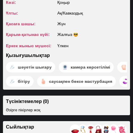
Көзі:
Қоңыр
Ұлты:
Ақ/​Кавказдық
Қасаға шашы:
Жүн
Қарым-қатынас күйі:
Жалғыз
Еркек жыныс мүшесі:
Үлкен
Қызығушылықтар
шәуетін шығару
камера көрсетілімі
к
бітіру
саусақпен бөксе мастурбация
Түсініктемелер (0)
Әзірге пікірлер жоқ
Сыйлықтар