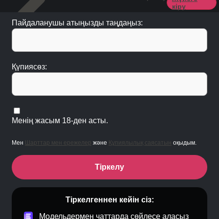
кіру
Пайдаланушы атыңызды таңдаңыз:
Қүпиясөз:
Менің жасым 18-ден асты.
Мен
Шарттар мен ережелер
және
Құпиялылық саясатын
оқыдым.
Тіркелу
Тіркелгеннен кейін сіз:
Модельдермен чаттарда сөйлесе аласыз