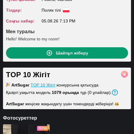
Тілдер:
Поляк тілі
Соңғы хабар:
05.08.26 7:13 PM
Мен туралы
Hello! Welcome to my room!
Шайпұл жіберу
TOP 10 Жігіт
ArtSugar
TOP 10 Жігіт
конкурсына қатысуда.
Қазіргі уақытта модель
1079 орында
тұр (0 ұпайлар).
ArtSugar
жеңіске жақындату үшін токендерді
жіберіңіз!
Фотосуреттер
ТЕГІН