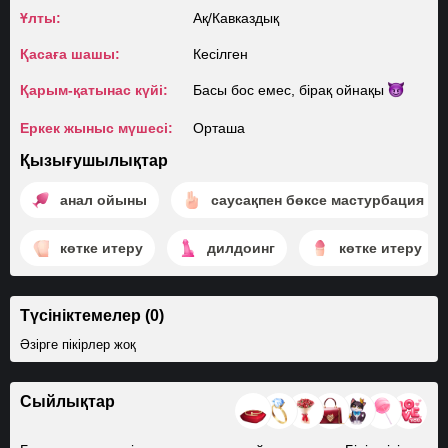
Ұлты:
Ақ/​Кавказдық
Қасаға шашы:
Кесілген
Қарым-қатынас күйі:
Басы бос емес, бірақ
ойнақы
Еркек жыныс мүшесі:
Орташа
Қызығушылықтар
анал ойыны
саусақпен бөксе мастурбация
көтке итеру
дилдоинг
көтке итеру
Түсініктемелер (0)
Әзірге пікірлер жоқ
Сыйлықтар