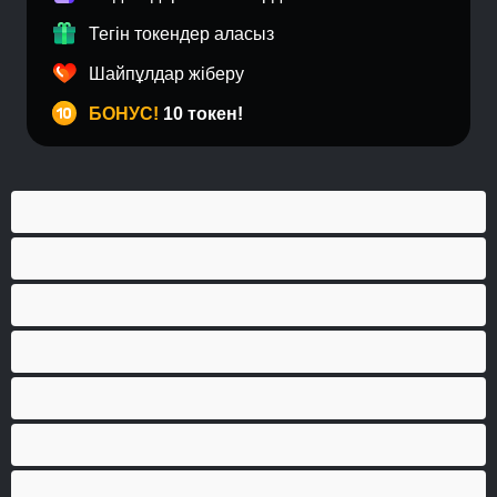
Тегін токендер аласыз
Шайпұлдар жіберу
БОНУС!
10 токен!
Анал
Бисексуал
Бұлшықеттер
Гей
Дөрекі
Жеке чаттар үшін ең жақсысы
Жұптар