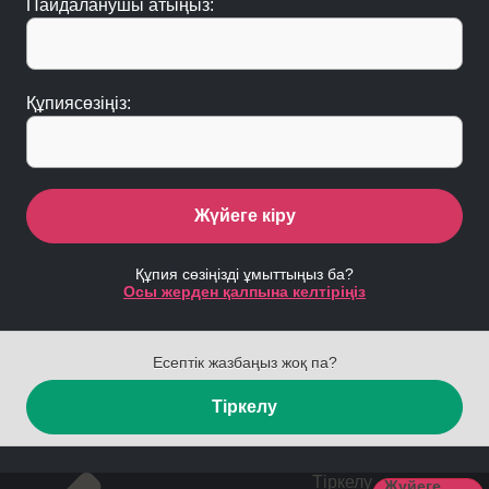
Пайдаланушы атыңыз:
Құпиясөзіңіз:
Жүйеге кіру
Құпия сөзіңізді ұмыттыңыз ба?
Осы жерден қалпына келтіріңіз
Есептік жазбаңыз жоқ па?
Тіркелу
Тіркелу
Жүйеге