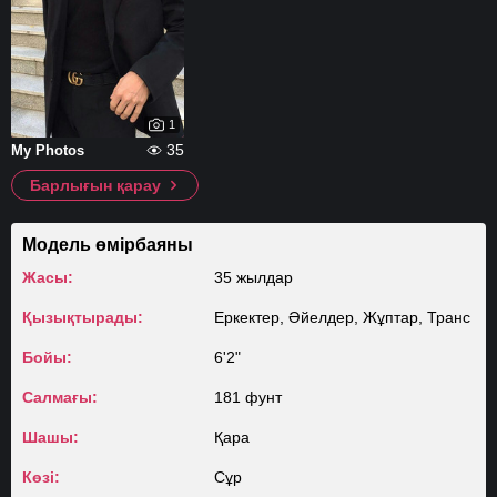
1
35
My Photos
Барлығын қарау
Модель өмірбаяны
Жасы:
35 жылдар
Қызықтырады:
Еркектер, Әйелдер, Жұптар, Транс
Бойы:
6'2"
Салмағы:
181 фунт
Шашы:
Қара
Көзі:
Сұр